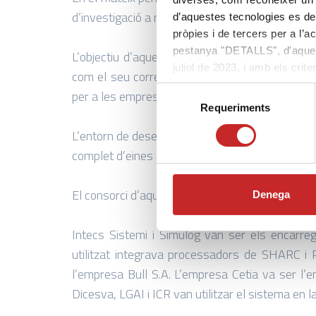
d’investigació a nivell europeu, sobre nove
d’aquestes tecnologies es de
pròpies i de tercers per a l’a
pestanya "DETALLS", d'aquest
L’objectiu d’aquest projecte era desenvolup
juliol de 2023, i amb els cr
com el seu corresponent entorn de desenvolup
l’LOPDGDD-3/2018, i l’LSSI-C
Selecció
per a les empreses.
cookies al nostre web.
Requeriments
de
consentiment
L’entorn de desenvolupament d’un software mult
complet d’eines de modelització i simulació-o.
El consorci d’aquest projecte estava format pe
Denega
Intecs Sistemi i Simulog van ser els encarreg
utilitzat integrava processadors de SHARC i 
l’empresa Bull S.A. L’empresa Cetia va ser l’e
Dicesva, LGAI i ICR van utilitzar el sistema en 