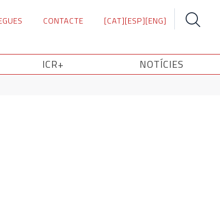
EGUES
CONTACTE
[CAT]
[ESP]
[ENG]
Search
for:
ICR+
NOTÍCIES