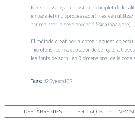
ICR va dissenyar un sistema complet de localit
en paral·lel (multiprocessador), i es van utilitz
per realitzar la seva aplicació física (hadware).
El mètode creat per a obtenir aquest objectiu
micròfons, com a captador de so, que, a través 
les fonts de soroll en 3 dimensions, de la zona 
Tags:
#25yearsICR
DESCÀRREGUES
·
ENLLAÇOS
·
NEWSL