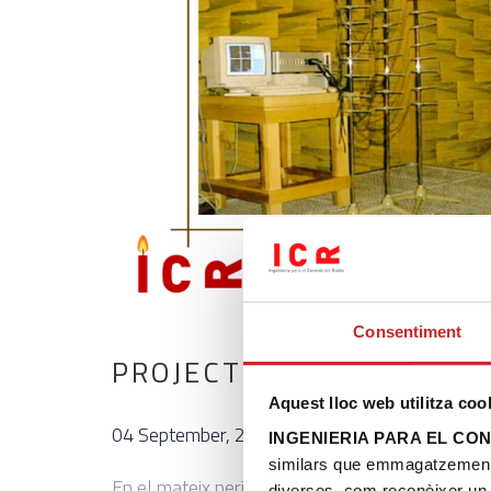
Consentiment
PROJECTE 5: PROJECTE 
Aquest lloc web utilitza coo
04 September, 2020
/
by
ICR
INGENIERIA PARA EL CO
similars que emmagatzemen i 
En el mateix període en que ICR va participar e
diverses, com reconèixer un 