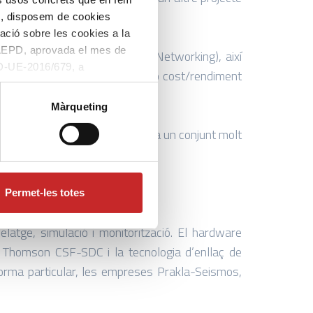
 Num 21040 – EUROPRO.
eb, disposem de cookies
mació sobre les cookies a la
l’AEPD, aprovada el mes de
h Perfomance Computing and Networking), així
PD-UE-2016/679, a
s costos i millorar la relació cost/rendiment
eu consentiment per a l’ús de
Màrqueting
ionals, en paral·lel, i incloïa un conjunt molt
Thomson Marconi Sonar S.A.S.
Permet-les totes
latge, simulació i monitorització. El hardware
e Thomson CSF-SDC i la tecnologia d’enllaç de
 forma particular, les empreses Prakla-Seismos,