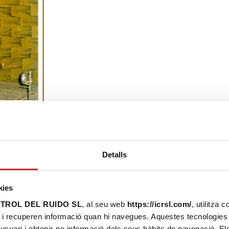
Detalls
EUROPEO EUROPRO (1994-1998)
kies
NTROL DEL RUIDO SL
, al seu web
https://icrsl.com/
, utilitza 
recuperen informació quan hi navegues. Aquestes tecnologies po
n el projecte europeu de reducció de soroll de màquines tunela
usuari i obtenir-ne informació dels seus hàbits de navegació. E