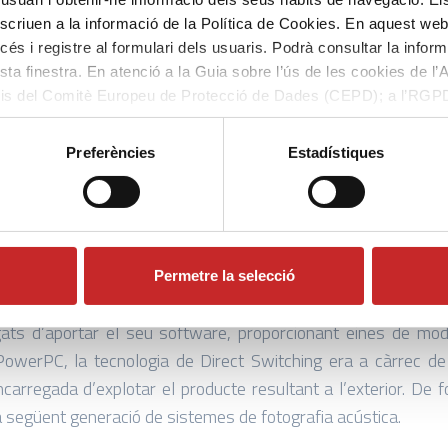
s tecnologies de computació, anomenat ESPRIT HPCN Project
scriuen a la informació de la Política de Cookies. En aquest w
ccés i registre al formulari dels usuaris. Podrà consultar la infor
a finestra. En atenció a la Guia sobre l’ús de les cookies de 
ar una nova generació de plataformes embegudes HPCN (Hig
iteris del Comitè Europeu de Protecció de Dades (CEPD); a l’RG
ament de software. Aquestes plataformes permetien reduir el
E-34/2002, darrera actualització, 09/05/2023, sol·licitarem el s
Preferències
Estadístiques
iprocessador permetria treballar amb diversos models computac
r diferents empreses del sector tecnològic, coordinades per 
Permetre la selecció
ats d’aportar el seu software, proporcionant eines de mode
PowerPC, la tecnologia de Direct Switching era a càrrec d
ncarregada d’explotar el producte resultant a l’exterior. De
la següent generació de sistemes de fotografia acústica.