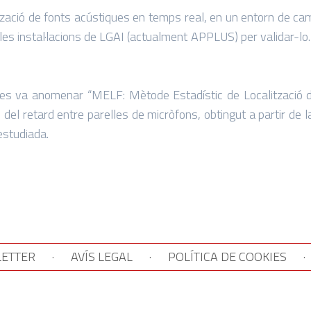
zació de fonts acústiques en temps real, en un entorn de cam
ar les instal·lacions de LGAI (actualment APPLUS) per validar-l
 es va anomenar “MELF: Mètode Estadístic de Localització de
del retard entre parelles de micròfons, obtingut a partir de l
estudiada.
ETTER
·
AVÍS LEGAL
·
POLÍTICA DE COOKIES
·