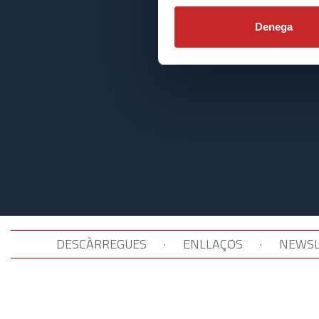
Denega
DESCÀRREGUES
·
ENLLAÇOS
·
NEWSL