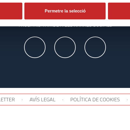
Permetre la selecció
TROBA'NS TAMBÉ A LES XARXES SOCIALS
ETTER
·
AVÍS LEGAL
·
POLÍTICA DE COOKIES
·